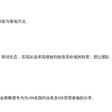
框架与落地方法。
、联结生态，实现从追求高绩效到创造高价值的转变。想让团队
金斯教授专为为100名国内业务及HR管理者做的分享。