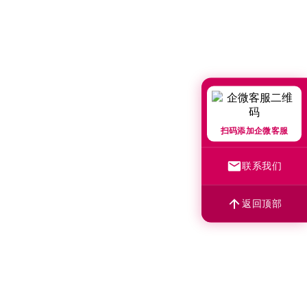
扫码添加企微客服
联系我们
返回顶部