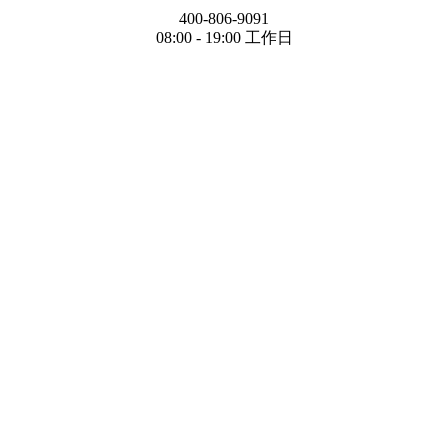
400-806-9091
08:00 - 19:00 工作日