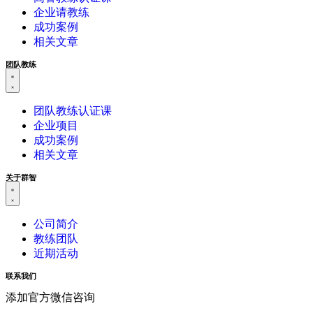
企业请教练
成功案例
相关文章
团队教练
团队教练认证课
企业项目
成功案例
相关文章
关于群智
公司简介
教练团队
近期活动
联系我们
添加官方微信咨询