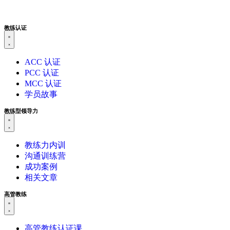
教练认证
ACC 认证
PCC 认证
MCC 认证
学员故事
教练型领导力
教练力内训
沟通训练营
成功案例
相关文章
高管教练
高管教练认证课