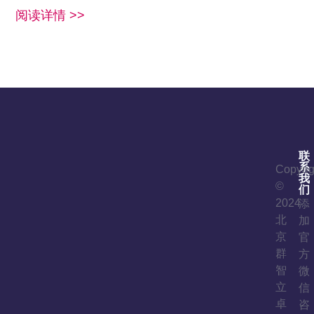
阅读详情 >>
联
系
Copyrig
我
©
们
2024
添
北
加
京
官
群
方
智
微
立
信
卓
咨