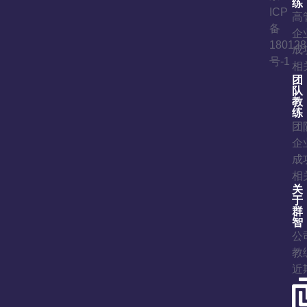
练
ICP
高
备
企
180128
成
号-1
相
团
队
教
练
团
企
成
相
关
于
群
智
公
教
近