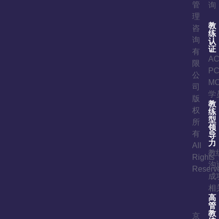
管
询
理
教
咨
练
询
认
证
有
A
限
P
公
M
司
学
版
教
权
练
型
所
领
有
导
力
All
教
Rights
沟
Reserv
成
相
高
管
教
京