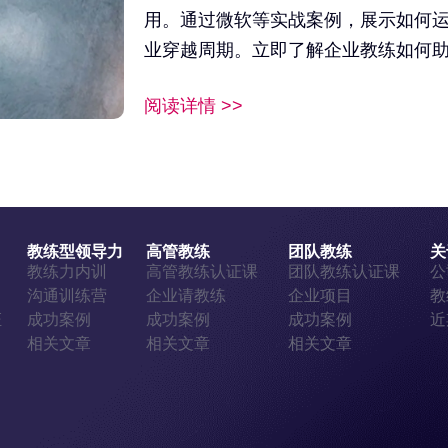
用。通过微软等实战案例，展示如何
业穿越周期。立即了解企业教练如何
阅读详情 >>
教练型领导力
高管教练
团队教练
关
证
教练力内训
高管教练认证课
团队教练认证课
公
证
沟通训练营
企业请教练
企业项目
教
证
成功案例
成功案例
成功案例
近
相关文章
相关文章
相关文章