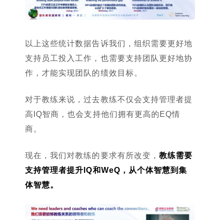
以上这些统计数据告诉我们，组织需要更好地
支持员工投入工作，也需要支持团队更好地协
作，才能实现团队的绩效目标。
对于教练来说，过去教练不仅会支持管理者提
高IQ智商，也会支持他们拥有更高的EQ情
商。
现在，我们对教练的要求有所改变，
教练需要
支持管理者提升IQ和WeQ，从个体智慧到集
体智慧。