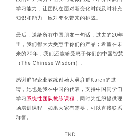
学习能力，让团队在面对新变化时能及时补充
知识和能力，应对变化带来的挑战。
最后，送给所有中国朋友一句话，过去的20年
里，我们都大大受惠于你们的产品；希望在未
来的20年，我们还能够受惠于你们的中国智慧
（The Chinese Wisdom）。
感谢群智企业教练创始人吴彦群Karen的邀
请，她也是我在中国的代表，支持中国同学们
学习
系统性团队教练课程
，同时为组织提供现
场培训课程，如果大家有需要，可以直接联系
群智。
– END –