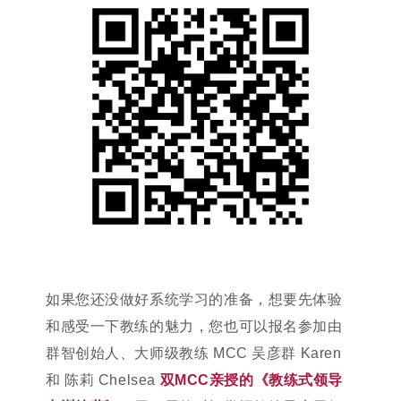
如果您还没做好系统学习的准备，想要先体验
和感受一下教练的魅力，您也可以报名参加由
群智创始人、大师级教练 MCC 吴彦群 Karen
和 陈莉 Chelsea
双MCC亲授的《教练式领导