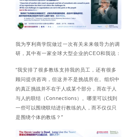
我为亨利商学院做过一次有关未来领导力的调
研，其中有一家全球大型企业的CEO和我说：
“我安排了很多教练支持我的员工，还有很多
组织中
顾问提供咨询，但这并不是挑战所在。
的真正挑战并不在于人或某个部分，而在于人
与人的联结（Connections）。哪里可以找到
一些可以围绕联结进行教练的人，而不仅仅只
是围绕个体的教练？”