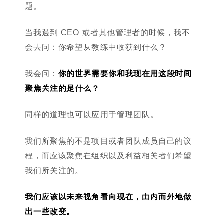
题。
当我遇到 CEO 或者其他管理者的时候，我不
会去问：你希望从教练中收获到什么？
我会问：
你的世界需要你和我现在用这段时间
聚焦关注的是什么？
同样的道理也可以应用于管理团队。
我们所聚焦的不是项目或者团队成员自己的议
程，而应该聚焦在组织以及利益相关者们希望
我们所关注的。
我们应该以未来视角看向现在，由内而外地做
出一些改变。