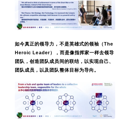
如今真正的领导力，不是英雄式的领袖（The
Heroic Leader），而是像指挥家一样去领导
团队，创造团队成员间的联结，以实现自己、
团队成员，以及团队整体目标为导向。