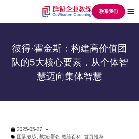
联系我们
彼得·霍金斯：构建高价值团
队的5大核心要素，从个体智
慧迈向集体智慧
2025-05-27
团队教练
,
教练理论
,
教练百科
,
首页推荐