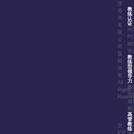
理
教
咨
练
询
认
证
有
A
限
P
公
M
司
学
版
教
权
练
型
所
领
有
导
力
All
教
Rights
沟
Reserv
成
相
高
管
教
京
练
ICP