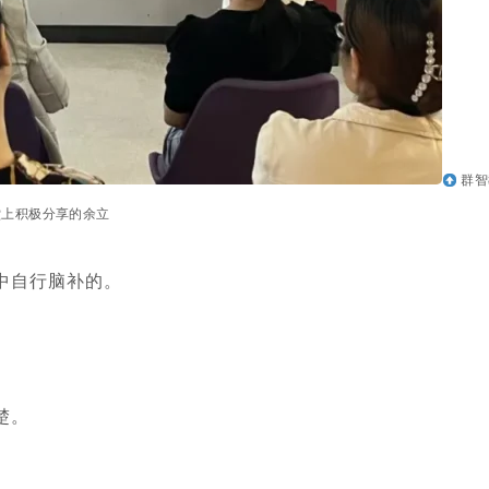
群智
堂上积极分享的余立
中自行脑补的。
楚。