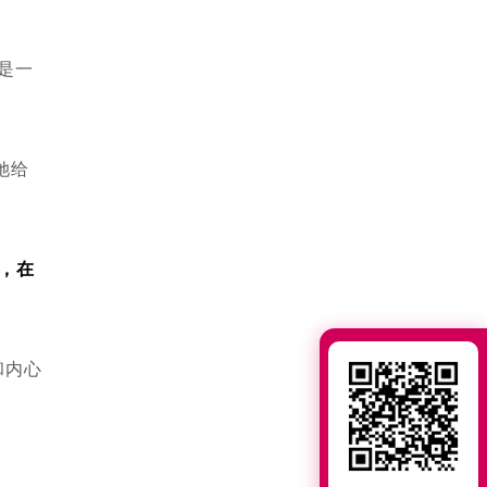
说是一
她给
，在
和内心