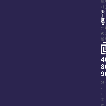
成
相
关
于
群
智
公
教
近
4
8
9
08:
-
19:
工
作