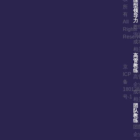
练
型
所
领
有
导
力
All
教
Rights
沟
Reserv
成
相
高
管
教
京
练
ICP
高
备
企
180128
成
号-1
相
团
队
教
练
团
企