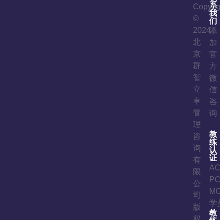
系
Copyrig
我
©
们
2024
添
北
加
京
官
群
方
智
微
立
信
卓
咨
管
询
理
教
咨
练
询
认
证
有
A
限
P
公
M
司
学
版
教
权