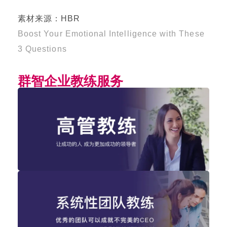
素材来源：HBR
Boost Your Emotional Intelligence with These
3 Questions
群智企业教练服务