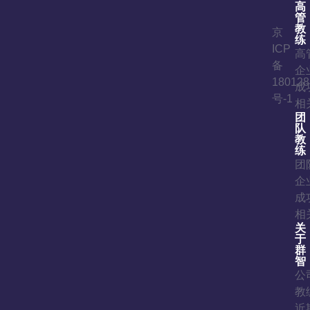
高
管
教
京
练
ICP
高
备
企
180128
成
号-1
相
团
队
教
练
团
企
成
相
关
于
群
智
公
教
近