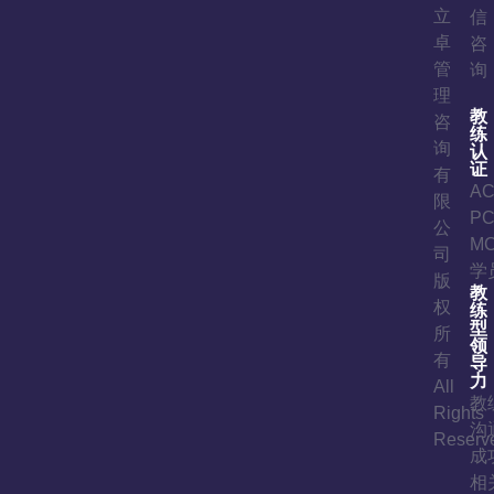
立
信
卓
咨
管
询
理
教
咨
练
询
认
证
有
A
限
P
公
M
司
学
版
教
权
练
型
所
领
有
导
力
All
教
Rights
沟
Reserv
成
相