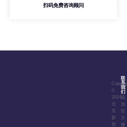
扫码免费咨询顾问
联
系
Copyrig
我
©
们
2024
添
北
加
京
官
群
方
智
微