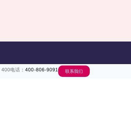
400电话：
400-806-9091
联
联系我们
系
Copyrig
我
©
们
2024
添
北
加
京
官
群
方
智
微
立
信