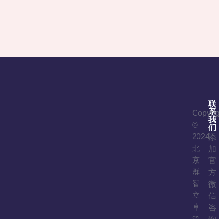
联
系
Copyrig
我
©
们
2024
添
北
加
京
官
群
方
智
微
立
信
卓
咨
管