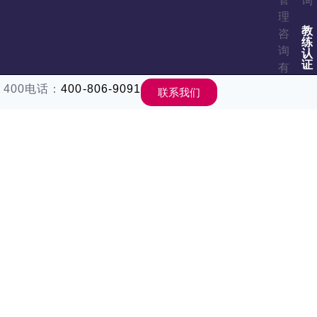
询
理
教
咨
练
询
认
证
有
A
限
400电话：
400-806-9091
联系我们
P
公
M
司
学
版
教
权
练
型
所
领
有
导
力
All
教
Rights
沟
Reserv
成
相
高
管
教
京
练