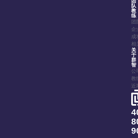
团
队
教
练
团
企
成
相
关
于
群
智
公
教
近
4
8
9