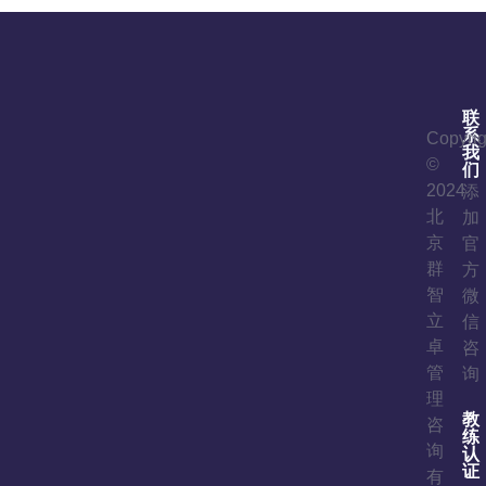
联
系
Copyrig
我
©
们
2024
添
北
加
京
官
群
方
智
微
立
信
卓
咨
管
询
理
教
咨
练
询
认
证
有