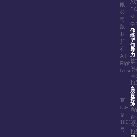
A
限
P
公
M
司
学
版
教
权
练
型
所
领
有
导
力
All
教
Rights
沟
Reserv
成
相
高
管
教
京
练
ICP
高
备
企
180128
成
号-1
相