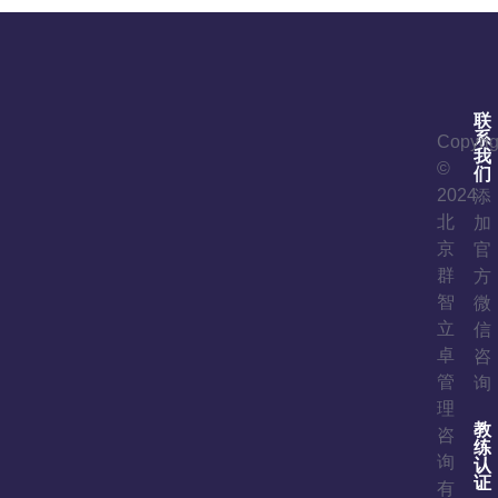
联
系
Copyrig
我
©
们
2024
添
北
加
京
官
群
方
智
微
立
信
卓
咨
管
询
理
教
咨
练
询
认
证
有