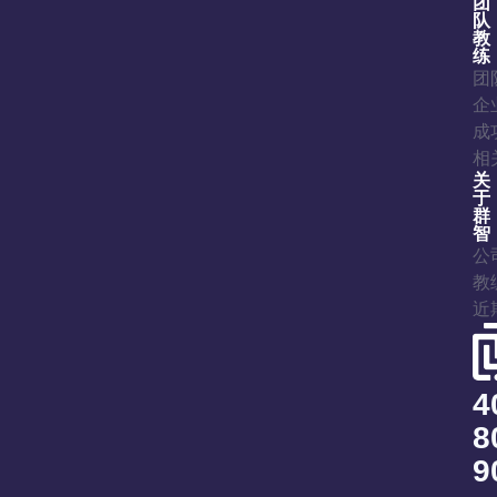
团
队
教
练
团
企
成
相
关
于
群
智
公
教
近
4
8
9