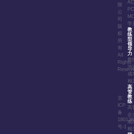
A
限
P
公
M
司
学
版
教
权
练
型
所
领
有
导
力
All
教
Rights
沟
Reserv
成
相
高
管
教
京
练
ICP
高
备
企
180128
成
号-1
相