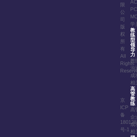
A
限
P
公
M
司
学
版
教
权
练
型
所
领
有
导
力
All
教
Rights
沟
Reserv
成
相
高
管
教
京
练
ICP
高
备
企
180128
成
号-1
相