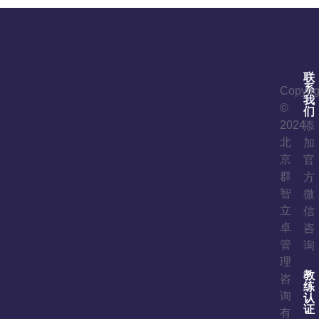
联
系
Copyrig
我
©
们
2024
添
北
加
京
官
群
方
智
微
立
信
卓
咨
管
询
理
教
咨
练
询
认
证
有