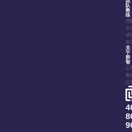
团
队
教
练
团
企
成
相
关
于
群
智
公
教
近
4
8
9