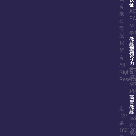
认
证
有
A
限
P
公
M
司
学
版
教
权
练
型
所
领
有
导
力
All
教
Rights
沟
Reserv
成
相
高
管
教
京
练
ICP
高
备
企
180128
成