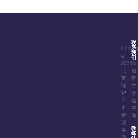
联
系
Copyrig
我
©
们
2024
添
北
加
京
官
群
方
智
微
立
信
卓
咨
管
询
理
教
咨
练
询