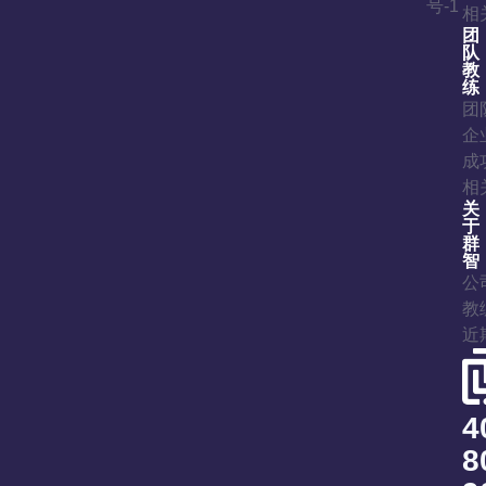
号-1
相
团
队
教
练
团
企
成
相
关
于
群
智
公
教
近
4
8