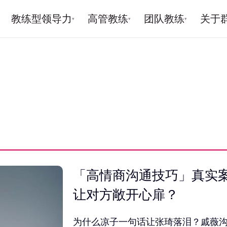
教练型领导力
高管教练
团队教练
关于
▾
▾
▾
「高情商沟通技巧」真实
让对方敞开心扉？
为什么凉子一句话让张琦落泪？戚薇