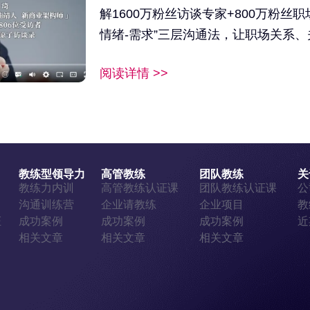
解1600万粉丝访谈专家+800万粉丝
情绪-需求”三层沟通法，让职场关系
阅读详情 >>
教练型领导力
高管教练
团队教练
关
证
教练力内训
高管教练认证课
团队教练认证课
公
证
沟通训练营
企业请教练
企业项目
教
证
成功案例
成功案例
成功案例
近
相关文章
相关文章
相关文章