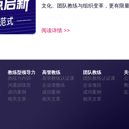
文化、团队教练与组织变革，更有限
阅读详情 >>
教练型领导力
高管教练
团队教练
关
证
教练力内训
高管教练认证课
团队教练认证课
公
证
沟通训练营
企业请教练
企业项目
教
证
成功案例
成功案例
成功案例
近
相关文章
相关文章
相关文章