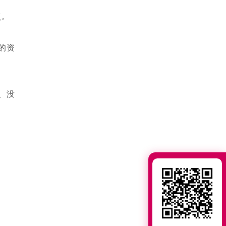
点。
的资
、没