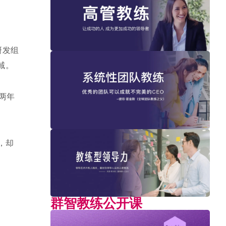
研发组
域。
两年
，却
群智教练公开课