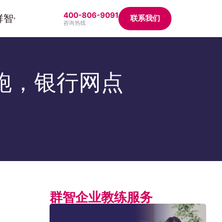
400-806-9091
群智
联系我们
▾
咨询热线
跑，银行网点
群智企业教练服务